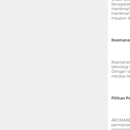
Kecepatan
menikmat
menikmati
maupun d
Keamanan
Keamanan 
teknologi
Dengan st
merasa te
Pilihan P
AROMABET 
permainan
permainan