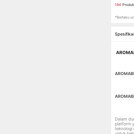
194
Produ
*Berlaku un
Spesifika
AROMA
AROMABE
AROMABE
Dalam dun
platform 
teknologi
untuk ber