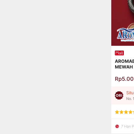
AROMAB
MEWAH
Rp5.0
Sit
No. 1
7 Hari 