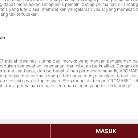
ng dapat memuaskan setiap jenis pemain. Setiap permainan dirancang
grafis yang luar biasa, memberikan pengalaman visual yang memikat d
ang tak terlupakan.
lan
 adalah destinasi utama bagi mereka yang mencari pengalaman ber
adukan kemewahan, keamanan, dan hiburan berkualitas. Dengan des
erforma luar biasa, dan berbagai pilihan permainan menarik, AROMAB
an pengalaman bermain yang tidak hanya menyenangkan, tetapi juga 
an sensasi gaya hidup mewah. Bergabunglah dengan AROMABET sek
ti dunia permainan dengan sentuhan elegan yang tak tertandingi!
MASUK