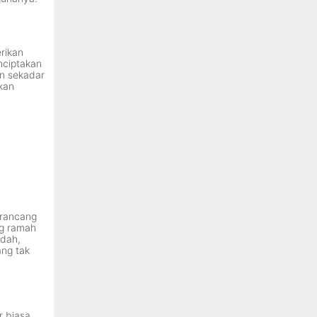
ikan 
ciptakan 
 sekadar 
kan 
rancang 
g ramah 
dah, 
g tak 
 biasa. 